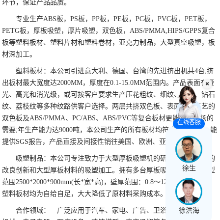
环节，保证产品品质。
专业生产ABS板，PS板，PP板，PE板，PC板，PVC板，PET板，
PETG板，厚板吸塑，厚片吸塑，双色板，ABS/PMMA,HIPS/GPPS复合
板等塑料板材、塑料片材和塑料卷材，亚克力制品，大型真空吸塑，板
材深加工。
塑料板材：本公司引进意大利、德国、台湾的先进挤出机共4台;挤
出板材最大宽度达2000MM，厚度在0.1-15.0MM范围内。产品表面有哑
光、高光和消光级，或可按客户要求生产压花粗纹、细纹、磨砂、钻石
纹、荔枝纹等多种纹路供客户选择。两层共挤双色板、表面复膜工艺的
双色板及ABS/PMMA、PC/ABS、ABS/PVC等复合板材更能符合市场的
在线客服
需要;年生产能力达9000吨，本公司生产的所有板材均符合环保标准，能
提供SGS报告，产品直接及间接性销往美国、欧洲、亚洲等其它国家。
吸塑制品：本公司专注致力于大型厚板吸塑机的研发、生产工艺的
徐生
改良创新和大型厚板材料的吸塑加工。拥有多台厚板吸塑机，最大成型
范围2500*2000*900mm(长*宽*高)，壁厚范围：0.8～12mm。吸塑所用
塑料板材均为自给自足，大大降低了原材料采购成本。
徐洪海
合作领域： 广泛应用于汽车、家电、广告、卫浴、玩具、箱包、