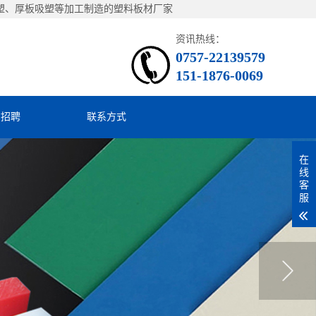
片吸塑、厚板吸塑等加工制造的塑料板材厂家
资讯热线：
0757-22139579
151-1876-0069
才招聘
联系方式
在
线
客
服